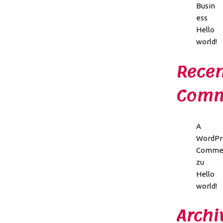
Busin
ess
Hello
world!
Recen
Comm
A
WordPr
Comme
zu
Hello
world!
Archi