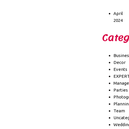
April
2024
Categ
Busines
Decor
Events
EXPER
Manag
Parties
Photog
Plannin
Team
Uncateg
Weddin