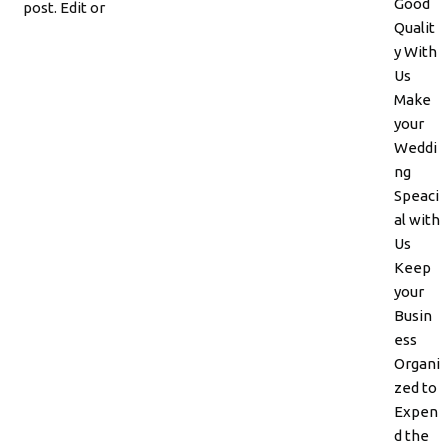
Good
post. Edit or
Qualit
y With
Us
Make
your
Weddi
ng
Speaci
al with
Us
Keep
your
Busin
ess
Organi
zed to
Expen
d the