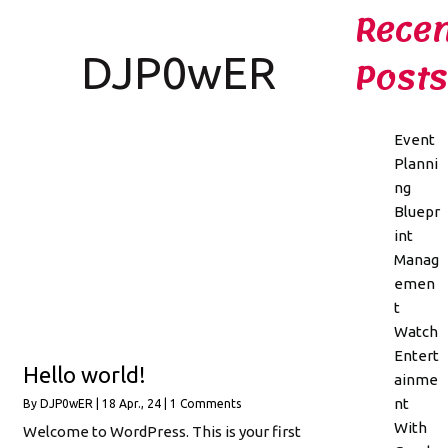
Recen
DJP0wER
Posts
Event
Planni
ng
Bluepr
int
Manag
emen
t
Watch
Entert
Hello world!
ainme
nt
By
DJP0wER
|
18
Apr., 24
|
1 Comments
With
Welcome to WordPress. This is your first