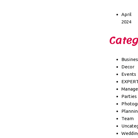
April
2024
Categ
Busines
Decor
Events
EXPER
Manag
Parties
Photog
Plannin
Team
Uncateg
Weddin