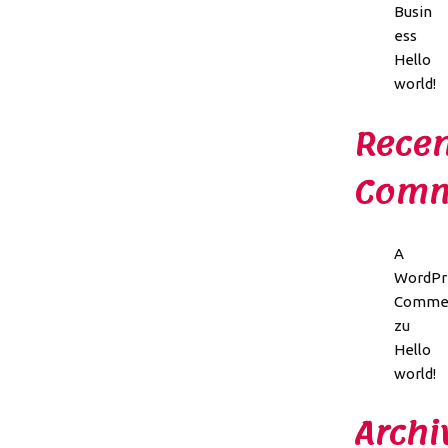
Busin
ess
Hello
world!
Recen
Comm
A
WordPr
Comme
zu
Hello
world!
Archi