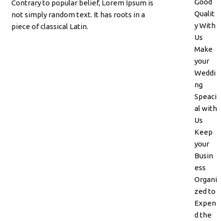
Good
Contrary to popular belief, Lorem Ipsum is
Qualit
not simply random text. It has roots in a
y With
piece of classical Latin.
Us
Make
your
Weddi
ng
Speaci
al with
Us
Keep
your
Busin
ess
Organi
zed to
Expen
d the